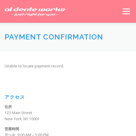
コ
ン
メニュー
テ
ン
ツ
へ
FEATURES
SERVICES
WORKS
CONTACT
PAYMENT CONFIRMATION
ス
キ
ッ
プ
ECサイト
ホームページ制作メリット
Unable to locate payment record.
アクセス
住所
123 Main Street
New York, NY 10001
営業時間
月〜金: 9:00 AM – 5:00 PM